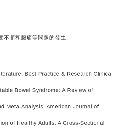
便不順和腹痛等問題的發生。
iterature. Best Practice & Research Clinical
rritable Bowel Syndrome: A Review of
nd Meta-Analysis. American Journal of
tion of Healthy Adults: A Cross-Sectional