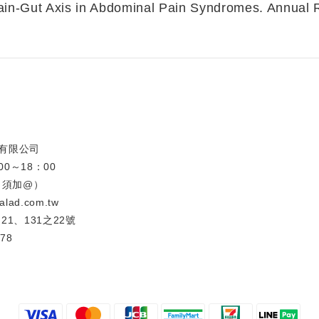
 Brain-Gut Axis in Abdominal Pain Syndromes. Annual
康有限公司
00～18：00
ar（須加@）
alad.com.tw
21、131之22號
78