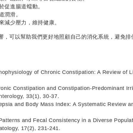
於促進腸道蠕動。
道潤滑。
來減少壓力，維持健康。
響，可以幫助我們更好地照顧自己的消化系統，避免排
thophysiology of Chronic Constipation: A Review of L
Chronic Constipation and Constipation-Predominant I
terology, 33(1), 30-37.
yspepsia and Body Mass Index: A Systematic Review a
y Patterns and Fecal Consistency in a Diverse Popula
atology, 17(2), 231-241.