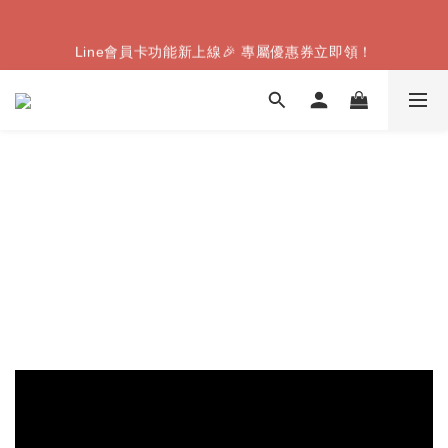
【8月限定】全家取件｜滿千送Famiice霜淇淋（數量有限，送
Line會員卡功能新上線🎉 專屬優惠券立即領！
完為止）
【8月限定】全家取件｜滿千送Famiice霜淇淋（數量有限，送
完為止）