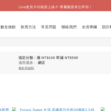
【8月限定】全家取件｜滿千送Famiice霜淇淋（數量有限，送完為止
Line會員卡功能新上線🎉 專屬優惠券立即領！
【8月限定】全家取件｜滿千送Famiice霜淇淋（數量有限，送完為止
點數兌換館
飲用方法
常見問題
聯絡我們
全清專欄
防詐
指定分類：滿 NT$100 即減 NT$500
適用通路：
網店
條款與細則